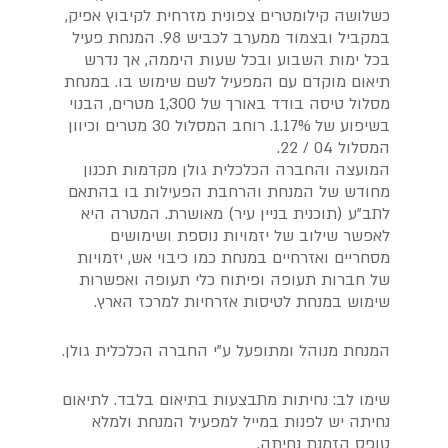
כשלושה קילומטרים צפונית מזרחית לקיבוץ אפיק,
במקביל ובצמוד ממערב לכביש 98. המנחת פעיל
בכל ימות השבוע ובכל שעות היממה, אך נדרש
תיאום מוקדם עם המפעיל לשם שימוש בו. במנחת
מסלול טיסה בודד באורך של 1,300 מטרים, הבנוי
בשיפוע של 1.17%. רוחב המסלול 30 מטרים וכיוון
המסלול 04 / 22.
המועצה והחברה הכלכלית גולן מקדמות תכנון
מחודש של המנחת והרחבת הפעילות בו בהתאם
לתב"ע (תוכנית בניין עיר) מאושרת. המטרה היא
לאפשר שילוב של יזמויות נוספת ושימושים
מסחריים ואזרחיים במנחת כמו כיבוי אש, יזמויות
של חברות תעופה ופיתוח כלי תעופה ואפשרות
שימוש במנחת לטיסות אזרחיות למרכז הארץ.
המנחת מנוהל ומתופעל ע"י החברה הכלכלית גולן.
שימו לב: נחיתות מתבצעות בתיאום בלבד. לתיאום
נחיתה יש לפנות במייל למפעיל המנחת ולמלא
טופס הזמנת נחיתה.