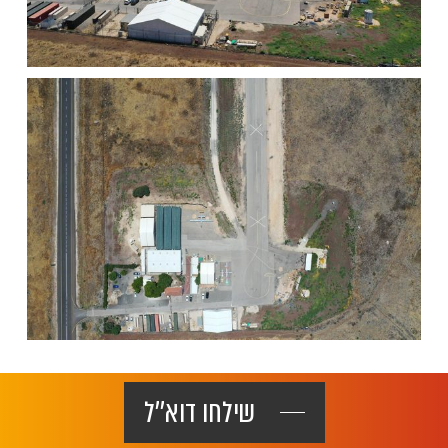
שילחו דוא''ל